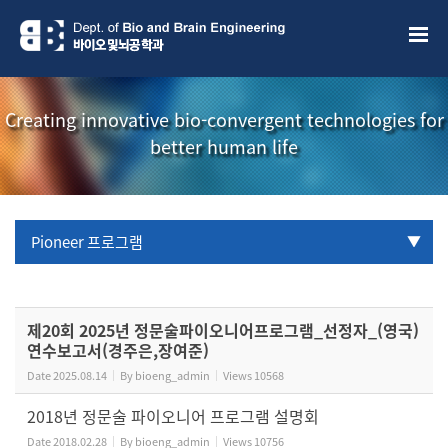
Sketchbook5, 스케치북5
Sketchbook5, 스케치북5
Creating innovative bio-convergent technologies for
better human life
Pioneer 프로그램
URP 프로그램
제20회 2025년 정문술파이오니어프로그램_선정자_(영국)
학부생 국제학술대회 참관프로그램
연수보고서(경주은,장여준)
Date
2025.08.14
By
bioeng_admin
Views
10568
2018년 정문술 파이오니어 프로그램 설명회
Date
2018.02.28
By
bioeng_admin
Views
10756