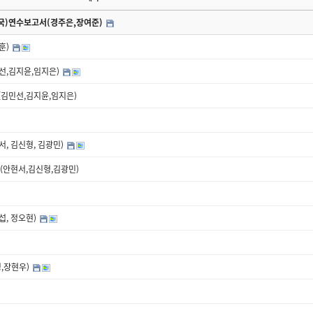
국)연수보고서(경주은,장여준)
훈)
선,김지윤,임지은)
(김민선,김지윤,임지은)
, 김신형, 김광민)
내(안현서,김신형,김광민)
섭, 정오현)
,장현우)