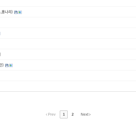
,홍나리)
내
민)
Prev
1
2
Next