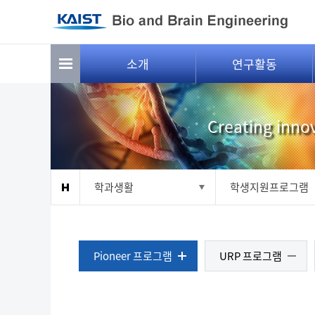
Sketchbook5, 스케치북5
Sketchbook5, 스케치북5
소개
연구활동
Creating innov
학과생활
학생지원프로그램
Pioneer 프로그램
URP 프로그램