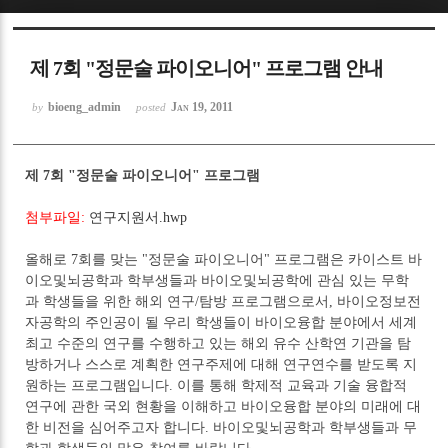
Sketchbook5, 스케치북5
제 7회 "정문술 파이오니어" 프로그램 안내
bioeng_admin
Jan 19, 2011
by
posted
제 7회 "정문술 파이오니어" 프로그램
Sketchbook5, 스케치북5
첨부파일:
연구지원서.hwp
올해로 7회를 맞는 "정문술 파이오니어" 프로그램은 카이스트 바
이오및뇌공학과 학부생들과 바이오및뇌공학에 관심 있는 무학
과 학생들을 위한 해외 연구/탐방 프로그램으로서, 바이오정보전
자공학의 주인공이 될 우리 학생들이 바이오융합 분야에서 세계
최고 수준의 연구를 수행하고 있는 해외 유수 산학연 기관을 탐
방하거나 스스로 계획한 연구주제에 대해 연구연수를 받도록 지
원하는 프로그램입니다. 이를 통해 학제적 교육과 기술 융합적
연구에 관한 국외 현황을 이해하고 바이오융합 분야의 미래에 대
한 비전을 심어주고자 합니다. 바이오및뇌공학과 학부생들과 무