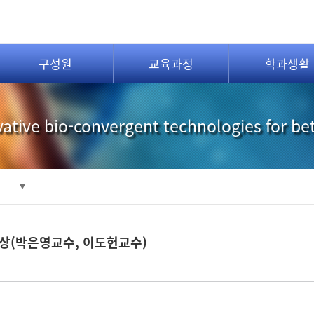
구성원
교육과정
학과생활
ative bio-convergent technologies for be
수상(박은영교수, 이도헌교수)