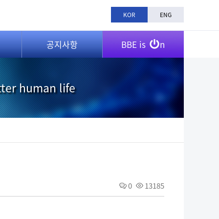
KOR
ENG
공지사항
BBE is
n
tter human life
0
13185