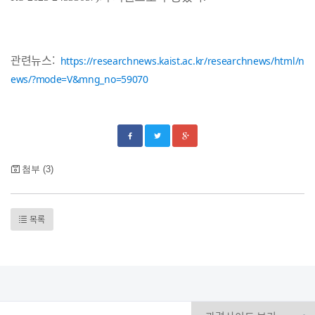
관련뉴스:
https://researchnews.kaist.ac.kr/researchnews/html/n
ews/?mode=V&mng_no=59070
첨부 (3)
목록