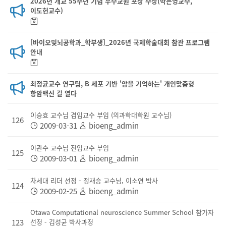
2026년 개교 55주년 기념 우수교원 포상 수상(박은영교수,
이도헌교수)
[바이오및뇌공학과_학부생]_2026년 국제학술대회 참관 프로그램
안내
최정균교수 연구팀, B 세포 기반 '암을 기억하는' 개인맞춤형
항암백신 길 열다
이승효 교수님 겸임교수 부임 (의과학대학원 교수님)
126
2009-03-31
bioeng_admin
이관수 교수님 전임교수 부임
125
2009-03-01
bioeng_admin
차세대 리더 선정 - 정재승 교수님, 이소연 박사
124
2009-02-25
bioeng_admin
Otawa Computational neuroscience Summer School 참가자
123
선정 - 김성균 박사과정