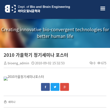
Creating innovative bio-convergent technologies for
better human life
2010 가을학기 정기세미나 포스터
bioeng_admin
2010-09-02 15:32:53
0
675
세미나