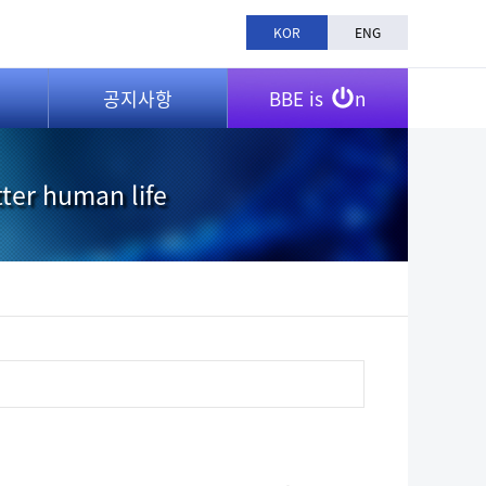
KOR
ENG
공지사항
BBE is
n
tter human life