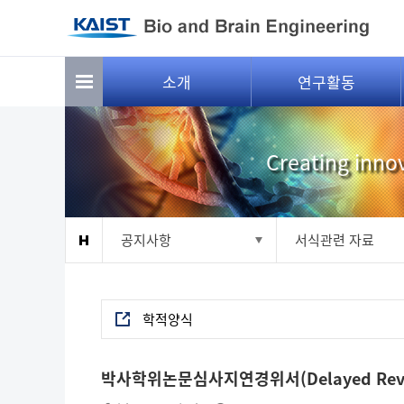
소개
연구활동
Creating innov
공지사항
서식관련 자료
학적양식
박사학위논문심사지연경위서(Delayed Review o