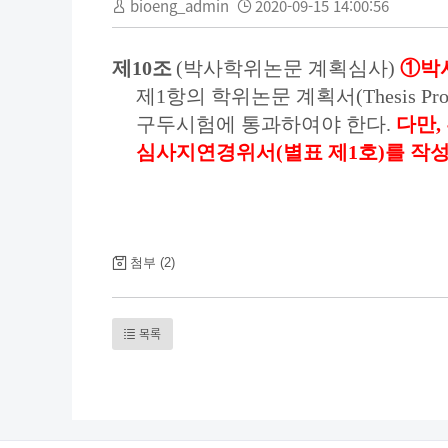
bioeng_admin
2020-09-15 14:00:56
제
10
조
(
박사학위논문 계획심사
)
①
박
제
1
항의 학위논문 계획서
(Thesis Pr
구두시험에 통과하여야 한다
.
다만
,
심사지연경위서
(
별표 제
1
호
)
를 작
첨부 (2)
목록