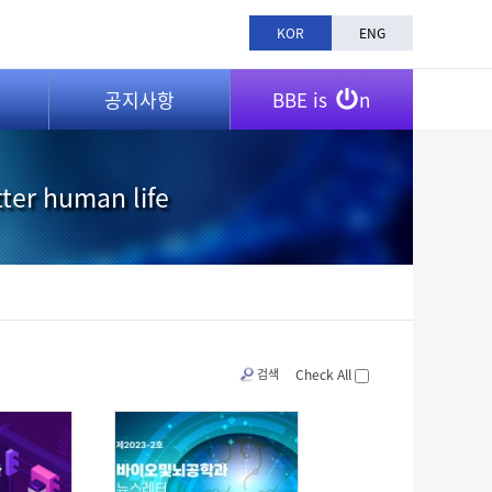
KOR
ENG
공지사항
BBE is
n
tter human life
검색
Check All