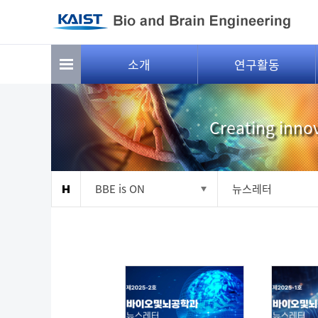
Sketchbook5, 스케치북5
Sketchbook5, 스케치북5
소개
연구활동
Creating innov
BBE is ON
뉴스레터