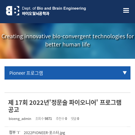
Sketchbook5, 스케치북5
Sketchbook5, 스케치북5
Creating innovative bio-convergent technologies for
better human life
Pioneer 프로그램
URP 프로그램
학부생 국제학술대회 참관프로그램
제 17회 2022년'정문술 파이오니어' 프로그램
공고
bioeng_admin
조회 수
9871
추천 수
0
댓글
0
첨부
'
'
2022PIONEER-포스터.jpg
1