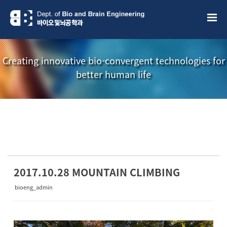
Sketchbook5, 스케치북5
Sketchbook5, 스케치북5
Creating innovative bio-convergent technologies for
better human life
소개책자
소식지
2017.10.28 MOUNTAIN CLIMBING
bioeng_admin