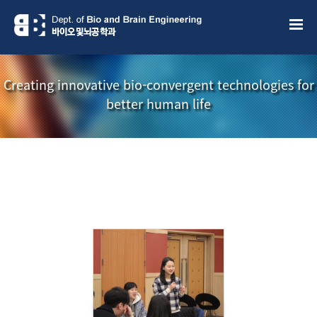
Sketchbook5, 스케치북5
Sketchbook5, 스케치북5
Creating innovative bio-convergent technologies for
better human life
소개책자
소식지