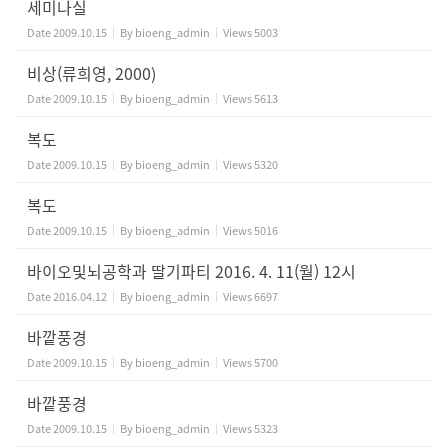
세미나실
Date
2009.10.15
By
bioeng_admin
Views
5003
비상(류희영, 2000)
Date
2009.10.15
By
bioeng_admin
Views
5613
복도
Date
2009.10.15
By
bioeng_admin
Views
5320
복도
Date
2009.10.15
By
bioeng_admin
Views
5016
바이오및뇌공학과 딸기파티 2016. 4. 11(월) 12시
Date
2016.04.12
By
bioeng_admin
Views
6697
바깥풍경
Date
2009.10.15
By
bioeng_admin
Views
5700
바깥풍경
Date
2009.10.15
By
bioeng_admin
Views
5323