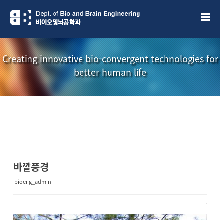
Sketchbook5, 스케치북5
Sketchbook5, 스케치북5
Creating innovative bio-convergent technologies for
better human life
소개책자
소식지
바깥풍경
bioeng_admin