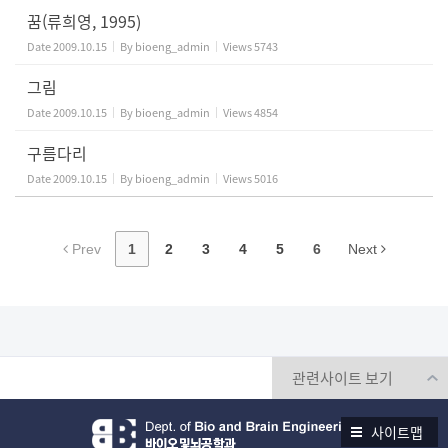
꿈(류희영, 1995)
Date
2009.10.15
By
bioeng_admin
Views
5743
그림
Date
2009.10.15
By
bioeng_admin
Views
4854
구름다리
Date
2009.10.15
By
bioeng_admin
Views
5016
Prev
1
2
3
4
5
6
Next
사이트맵