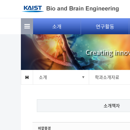
Sketchbook5, 스케치북5
Sketchbook5, 스케치북5
소개
연구활동
Creating innov
소개
학과소개자료
소개책자
바깥풍경