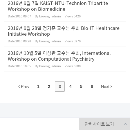
2016년 9월 7일 KAIST-NTU-Technion Tripartite
Workshop on Biomedicine
Date
2016.09.07
By
bioeng_admin
Views
5420
2016년 9월 28일 정기훈 교수님 주최 Bio-IT Healthcare
Initiative Workshop
Date
2016.09.28
By
bioeng_admin
Views
5270
2016년 10월 5일 이상완 교수님 주최, International
Workshop on Computational Psychiatry
Date
2016.10.05
By
bioeng_admin
Views
6388
Prev
1
2
3
4
5
6
Next