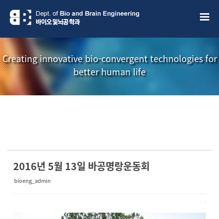
Sketchbook5, 스케치북5
Sketchbook5, 스케치북5
Creating innovative bio-convergent technologies for
better human life
소개책자
소식지
2016년 5월 13일 바공명랑운동회
bioeng_admin