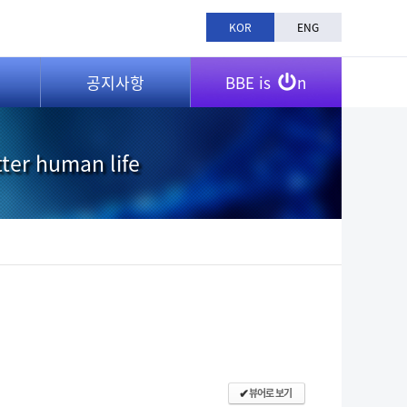
KOR
ENG
공지사항
BBE is
n
tter human life
뷰어로 보기
✔