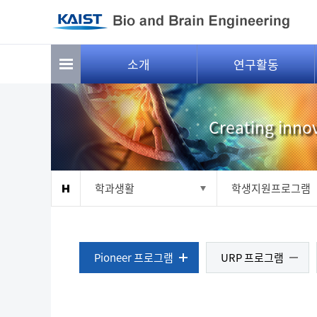
Sketchbook5, 스케치북5
Sketchbook5, 스케치북5
소개
연구활동
Creating innov
학과생활
학생지원프로그램
Pioneer 프로그램
URP 프로그램