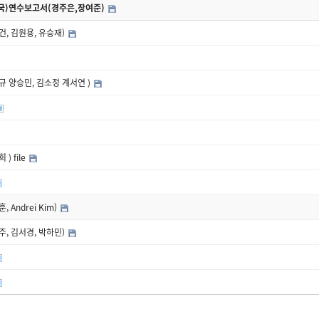
국)연수보고서(경주은,장여준)
, 김원용, 유승재)
 양승민, 김소정 계서연 )
 file
Andrei Kim)
, 김서경, 박하민)