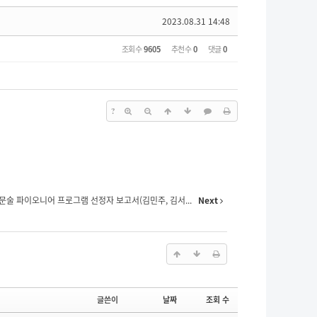
2023.08.31 14:48
조회 수
9605
추천 수
0
댓글
0
?
정문술 파이오니어 프로그램 선정자 보고서(김민주, 김서...
Next
글쓴이
날짜
조회 수