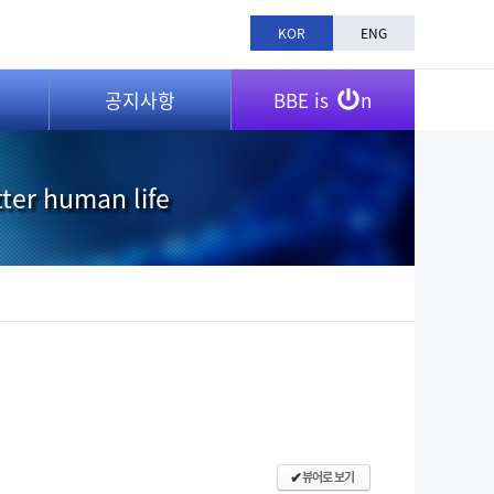
KOR
ENG
공지사항
BBE is
n
tter human life
뷰어로 보기
✔