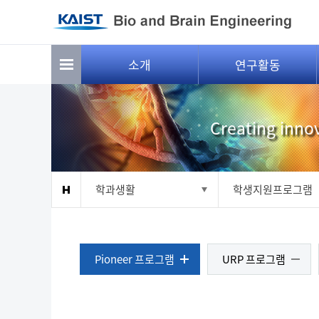
Sketchbook5, 스케치북5
Sketchbook5, 스케치북5
소개
연구활동
Creating innov
학과생활
학생지원프로그램
Pioneer 프로그램
URP 프로그램