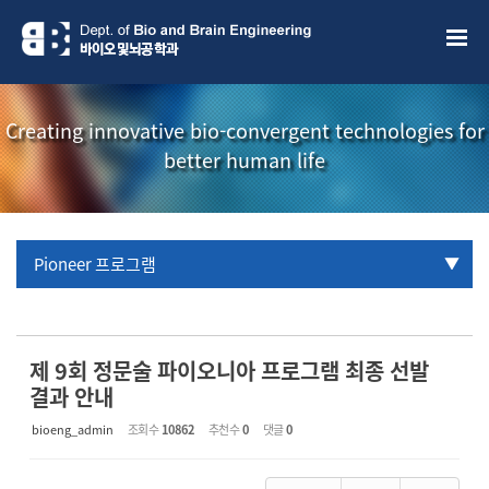
Sketchbook5, 스케치북5
Sketchbook5, 스케치북5
Creating innovative bio-convergent technologies for
better human life
Pioneer 프로그램
URP 프로그램
학부생 국제학술대회 참관프로그램
제 9회 정문술 파이오니아 프로그램 최종 선발
결과 안내
bioeng_admin
조회 수
10862
추천 수
0
댓글
0