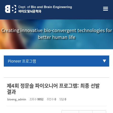
Sketchbook5, 스케치북5
Sketchbook5, 스케치북5
Creating innovative bio-convergent technologies for
better human life
Pioneer 프로그램
URP 프로그램
학부생 국제학술대회 참관프로그램
제4회 정문술 파이오니어 프로그램: 최종 선발
결과
bioeng_admin
조회 수
9952
추천 수
0
댓글
0