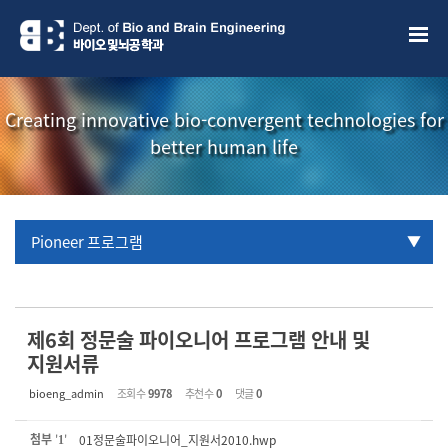
Sketchbook5, 스케치북5
Sketchbook5, 스케치북5
Creating innovative bio-convergent technologies for
better human life
Pioneer 프로그램
URP 프로그램
학부생 국제학술대회 참관프로그램
제6회 정문술 파이오니어 프로그램 안내 및
지원서류
bioeng_admin
조회 수
9978
추천 수
0
댓글
0
첨부
'
'
01정문술파이오니어_지원서2010.hwp
1