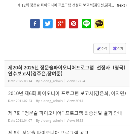
제 12회 정문술 파이오니어 프로그램 선정자 보고서(김민선,김지...
Next
수정
삭제
제20회 2025년 정문술파이오니어프로그램_선정자_(영국)
연수보고서(경주은,장여준)
Date
2025.08.14
By
bioeng_admin
Views
12754
2010년 제6회 파이오니아 프로그램 보고서(강은희, 이지민)
Date
2011.02.23
By
bioeng_admin
Views
9914
제 7회 "정문술 파이오니어" 프로그램 최종선발 결과 안내
Date
2011.04.07
By
bioeng_admin
Views
9853
제 8회 정문술 파이오니아 프로그램 공고