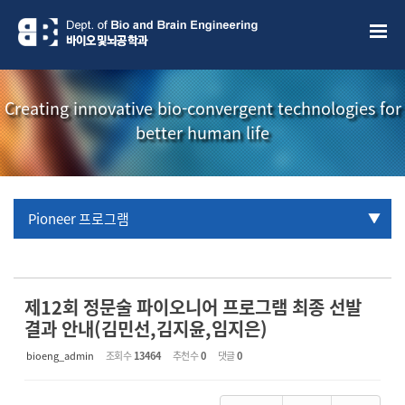
Sketchbook5, 스케치북5
Sketchbook5, 스케치북5
Creating innovative bio-convergent technologies for
better human life
Pioneer 프로그램
URP 프로그램
학부생 국제학술대회 참관프로그램
제12회 정문술 파이오니어 프로그램 최종 선발
결과 안내(김민선,김지윤,임지은)
bioeng_admin
조회 수
13464
추천 수
0
댓글
0