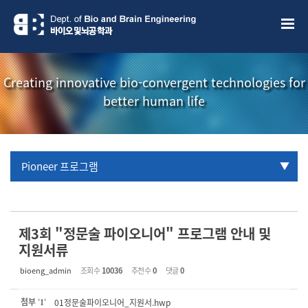
Sketchbook5, 스케치북5
Sketchbook5, 스케치북5
Creating innovative bio-convergent technologies for
better human life
Pioneer 프로그램
URP 프로그램
학부생 국제학술대회 참관프로그램
제3회 "정문술 파이오니어" 프로그램 안내 및
지원서류
bioeng_admin
조회 수
10036
추천 수
0
댓글
0
첨부
'
'
01정문술파이오니어_지원서.hwp
1