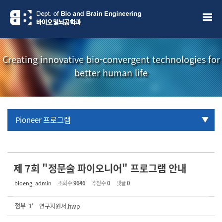
Sketchbook5, 스케치북5
Sketchbook5, 스케치북5
Creating innovative bio-convergent technologies for
better human life
Pioneer 프로그램
URP 프로그램
학부생 국제학술대회 참관프로그램
제 7회 "정문술 파이오니어" 프로그램 안내
bioeng_admin
조회 수
9646
추천 수
0
댓글
0
첨부
'
'
연구지원서.hwp
1