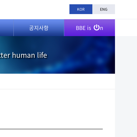
KOR
ENG
공지사항
BBE is
n
tter human life